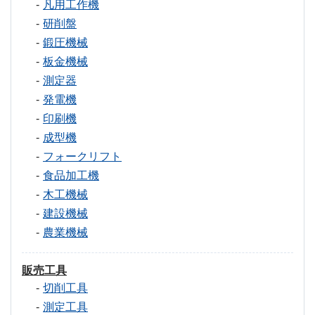
凡用工作機
研削盤
鍛圧機械
板金機械
測定器
発電機
印刷機
成型機
フォークリフト
食品加工機
木工機械
建設機械
農業機械
販売工具
切削工具
測定工具