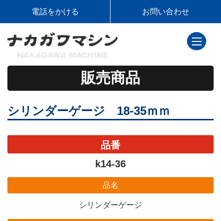
電話をかける
お問い合わせ
toggle
navigati
販売商品
シリンダーゲージ 18-35ｍｍ
品番
k14-36
品名
シリンダーゲージ