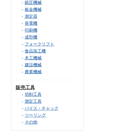
鍛圧機械
板金機械
測定器
発電機
印刷機
成型機
フォークリフト
食品加工機
木工機械
建設機械
農業機械
販売工具
切削工具
測定工具
バイス・チャック
ツーリング
その他