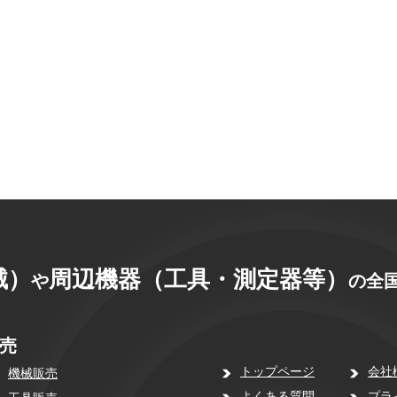
械）
周辺機器（工具・測定器等）
や
の全国
売
トップページ
会社
機械販売
よくある質問
プラ