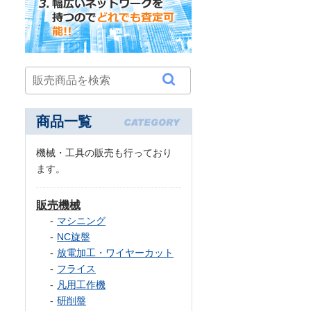
商品一覧
機械・工具の販売も行っており
ます。
販売機械
マシニング
NC旋盤
放電加工・ワイヤーカット
フライス
凡用工作機
研削盤