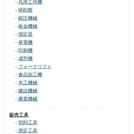
凡用工作機
研削盤
鍛圧機械
板金機械
測定器
発電機
印刷機
成型機
フォークリフト
食品加工機
木工機械
建設機械
農業機械
販売工具
切削工具
測定工具