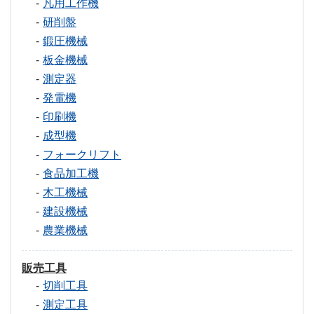
凡用工作機
研削盤
鍛圧機械
板金機械
測定器
発電機
印刷機
成型機
フォークリフト
食品加工機
木工機械
建設機械
農業機械
販売工具
切削工具
測定工具