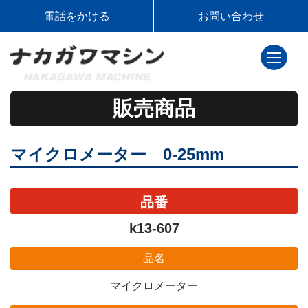
電話をかける
お問い合わせ
toggle
navigati
販売商品
マイクロメーター 0-25mm
品番
k13-607
品名
マイクロメーター