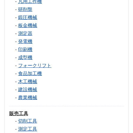
凡用工作機
研削盤
鍛圧機械
板金機械
測定器
発電機
印刷機
成型機
フォークリフト
食品加工機
木工機械
建設機械
農業機械
販売工具
切削工具
測定工具