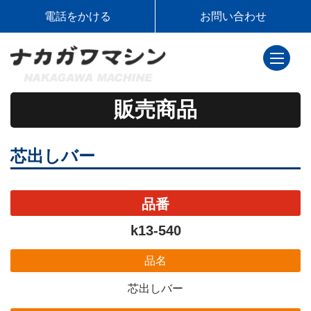
電話をかける
お問い合わせ
toggle
navigati
販売商品
芯出しバー
品番
k13-540
品名
芯出しバー