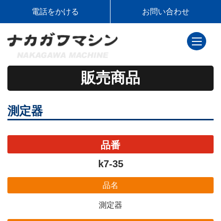
電話をかける
お問い合わせ
toggle
navigati
販売商品
測定器
品番
k7-35
品名
測定器