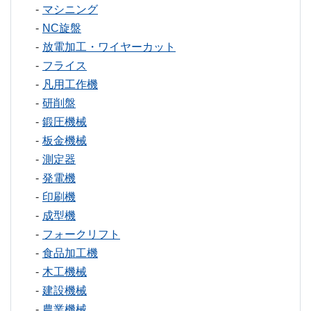
マシニング
NC旋盤
放電加工・ワイヤーカット
フライス
凡用工作機
研削盤
鍛圧機械
板金機械
測定器
発電機
印刷機
成型機
フォークリフト
食品加工機
木工機械
建設機械
農業機械