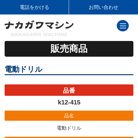
電話をかける
お問い合わせ
toggle
navigati
販売商品
電動ドリル
品番
k12-415
品名
電動ドリル