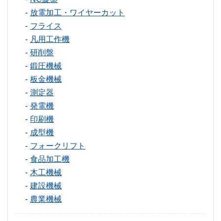
放電加工・ワイヤーカット
フライス
凡用工作機
研削盤
鍛圧機械
板金機械
測定器
発電機
印刷機
成型機
フォークリフト
食品加工機
木工機械
建設機械
農業機械