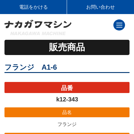
電話をかける
お問い合わせ
toggle
navigati
販売商品
フランジ A1-6
品番
k12-343
品名
フランジ