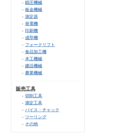
鍛圧機械
板金機械
測定器
発電機
印刷機
成型機
フォークリフト
食品加工機
木工機械
建設機械
農業機械
販売工具
切削工具
測定工具
バイス・チャック
ツーリング
その他