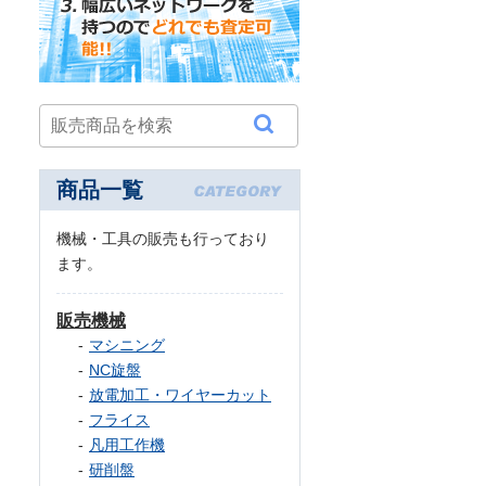
商品一覧
機械・工具の販売も行っており
ます。
販売機械
マシニング
NC旋盤
放電加工・ワイヤーカット
フライス
凡用工作機
研削盤