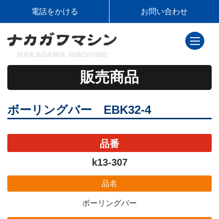
電話をかける
お問い合わせ
toggle
navigati
販売商品
ボーリングバー EBK32-4
品番
k13-307
品名
ボーリングバー