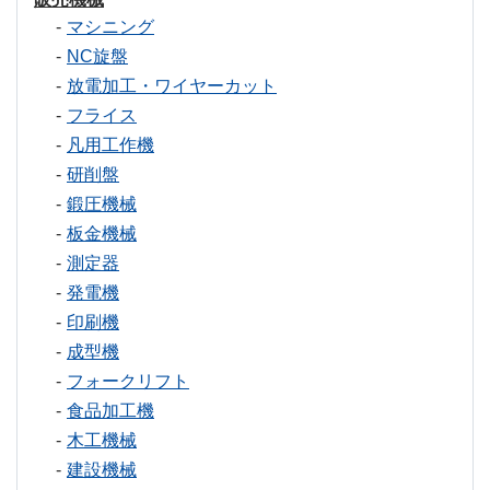
マシニング
NC旋盤
放電加工・ワイヤーカット
フライス
凡用工作機
研削盤
鍛圧機械
板金機械
測定器
発電機
印刷機
成型機
フォークリフト
食品加工機
木工機械
建設機械