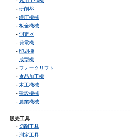
凡用工作機
研削盤
鍛圧機械
板金機械
測定器
発電機
印刷機
成型機
フォークリフト
食品加工機
木工機械
建設機械
農業機械
販売工具
切削工具
測定工具