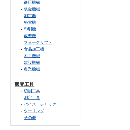
鍛圧機械
板金機械
測定器
発電機
印刷機
成型機
フォークリフト
食品加工機
木工機械
建設機械
農業機械
販売工具
切削工具
測定工具
バイス・チャック
ツーリング
その他