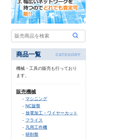
商品一覧
機械・工具の販売も行っており
ます。
販売機械
マシニング
NC旋盤
放電加工・ワイヤーカット
フライス
凡用工作機
研削盤