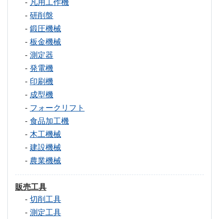
凡用工作機
研削盤
鍛圧機械
板金機械
測定器
発電機
印刷機
成型機
フォークリフト
食品加工機
木工機械
建設機械
農業機械
販売工具
切削工具
測定工具