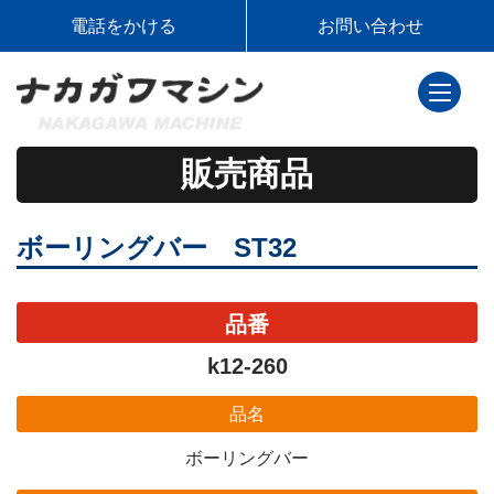
電話をかける
お問い合わせ
toggle
navigati
販売商品
ボーリングバー ST32
品番
k12-260
品名
ボーリングバー