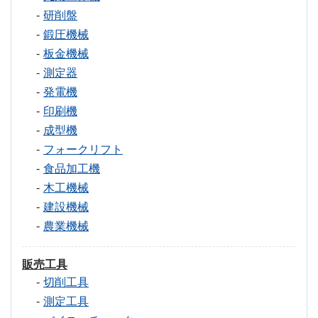
研削盤
鍛圧機械
板金機械
測定器
発電機
印刷機
成型機
フォークリフト
食品加工機
木工機械
建設機械
農業機械
販売工具
切削工具
測定工具