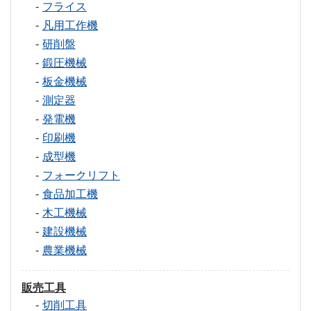
フライス
凡用工作機
研削盤
鍛圧機械
板金機械
測定器
発電機
印刷機
成型機
フォークリフト
食品加工機
木工機械
建設機械
農業機械
販売工具
切削工具