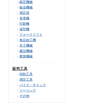
鍛圧機械
板金機械
測定器
発電機
印刷機
成型機
フォークリフト
食品加工機
木工機械
建設機械
農業機械
販売工具
切削工具
測定工具
バイス・チャック
ツーリング
その他