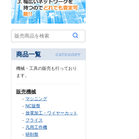
商品一覧
機械・工具の販売も行っており
ます。
販売機械
マシニング
NC旋盤
放電加工・ワイヤーカット
フライス
凡用工作機
研削盤