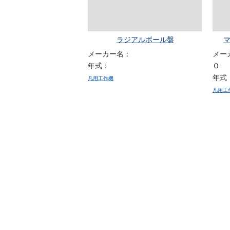
ラジアルボール盤
マ
メーカー名：
メー
年式：
Ｏ
年式
凡用工作機
凡用工