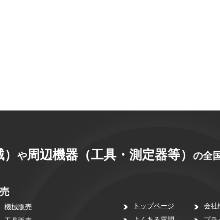
械）
周辺機器（工具・測定器等）
や
の全国
売
トップページ
会社
機械販売
よくある質問
プラ