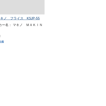
キノ フライス KSJP-55
カー名： マキノ ＭＡＫＩＮ
：
作機