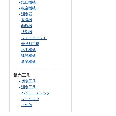
鍛圧機械
板金機械
測定器
発電機
印刷機
成型機
フォークリフト
食品加工機
木工機械
建設機械
農業機械
販売工具
切削工具
測定工具
バイス・チャック
ツーリング
その他