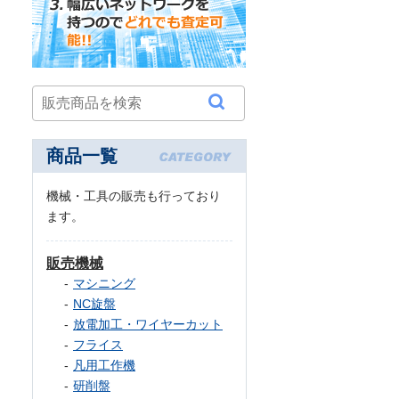
商品一覧
機械・工具の販売も行っており
ます。
販売機械
マシニング
NC旋盤
放電加工・ワイヤーカット
フライス
凡用工作機
研削盤